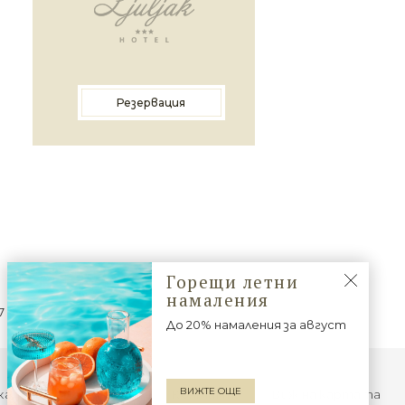
Резервация
Горещи летни
намаления
7
+359 889 624 099
До 20% намаления за август
ВИЖТЕ ОЩЕ
а за поверителност
Контакти
Виж на картата