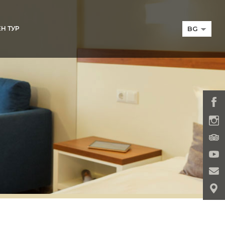
BG
Н ТУР