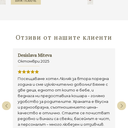
ВИЖ ПОВЕЧЕ
Отзиви от нашите клиенти
Desislava Miteva
Ла
Октомври 2025
Се
Посещаваме хотел Люляк за втора поредна
От
година и сме изключително доволни! Бяхме с
ре
две деца, едното от които е бебе, и
мн
веднага ни предоставиха кошара – голямо
де
удобство за родителите. Храната е вкусна
ко
и разнообразна, съотношението цена–
качество е отлично. Стаите се почистват
редовно и винаги са свежи, басейнът е чист,
а персоналът – много любезен и отзивчив.