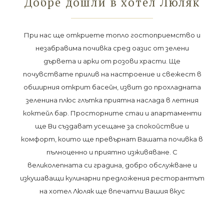
Добре дошли в хотел Люляк
При нас ще откриете топло гостоприемство и
незабравима почивка сред оазис от зелени
дървета и арки от розови храсти. Ще
почувствате прилив на настроение и свежест в
обширния открит басейн, извит до прохладната
зеленина плюс глътка приятна наслада в летния
коктейл бар. Просторните стаи и апартаменти
ще Ви създават усещане за спокойствие и
комфорт, които ще превърнат Вашата почивка в
пълноценно и приятно изживяване. С
великолепната си градина, добро обслужване и
изкушаващи кулинарни предложения ресторантът
на хотел Люляк ще впечатли Вашия вкус