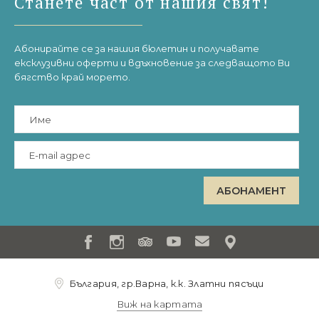
Станете част от нашия свят!
Абонирайте се за нашия бюлетин и получавате
ексклузивни оферти и вдъхновение за следващото Ви
бягство край морето.
България, гр.Варна, к.к. Златни пясъци
Виж на картата